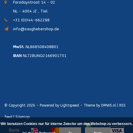
Faradaystraat 14 - 02
NL - 4004 JZ , Tiel
+31 (0)344-662288
info@saughebershop.de
MwSt.
NL868508408B01
IBAN
NL72BUNQ2166901751
© Copyright 2026 - Powered by
Lightspeed
- Theme by
DMWS.nl
|
RSS
feed
|
Sitemap
Wir benutzen Cookies nur für interne Zwecke um den Webshop zu verbessern.