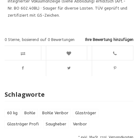
integrierter Vakuumanzeige (siehe Abbildung) erhältlich (Art.-
Nr. BO 602.40BL) · Sauger für diverse Lasten. TÜV geprüft und
zertifiziert mit GS-Zeichen.
0
Sterne, basierend auf
0
Bewertungen
Ihre Bewertung hinzufügen
Schlagworte
60 kg
Bohle
Bohle Veribor
Glasträger
Glasträger Profi
Saugheber
Veribor
* exkl. MwSt. zzgl.
Versandkosten