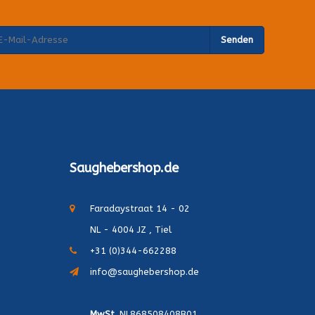
Senden
Saughebershop.de
Faradaystraat 14 - 02
NL - 4004 JZ , Tiel
+31 (0)344-662288
info@saughebershop.de
MwSt.
NL868508408B01