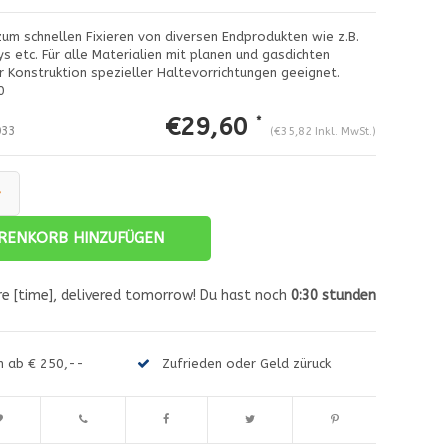
zum schnellen Fixieren von diversen Endprodukten wie z.B.
s etc. Für alle Materialien mit planen und gasdichten
r Konstruktion spezieller Haltevorrichtungen geeignet.
0
€29,60
*
33
(€35,82 Inkl. MwSt.)
+
RENKORB HINZUFÜGEN
Abbildung vergrößern
A
e [time], delivered tomorrow! Du hast noch
0:30
stunden
en ab € 250,--
Zufrieden oder Geld züruck