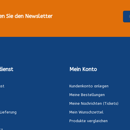
en Sie den Newsletter
ienst
Mein Konto
nst
Kundenkonto anlegen
Meine Bestellungen
Meine Nachrichten (Tickets)
Lieferung
Mein Wunschzettel
Produkte vergleichen
tz