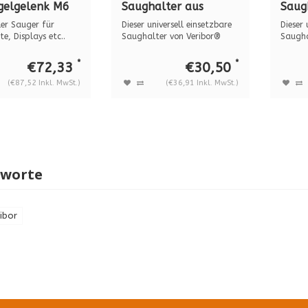
gelgelenk M6
Saughalter aus
Saug
0.24
Aluminium M10x1 BO
Alum
ler Sauger für
Dieser universell einsetzbare
Dieser 
600.2G1
600.
e, Displays etc..
Saughalter von Veribor®
Saugha
biete...
biete...
*
*
€72,33
€30,50
(€87,52 Inkl. MwSt.)
(€36,91 Inkl. MwSt.)
gworte
ibor