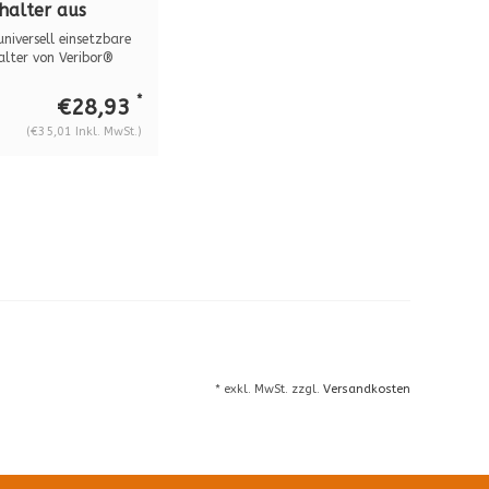
halter aus
inium M8 BO
universell einsetzbare
2G2
lter von Veribor®
*
€28,93
(€35,01 Inkl. MwSt.)
* exkl. MwSt. zzgl.
Versandkosten