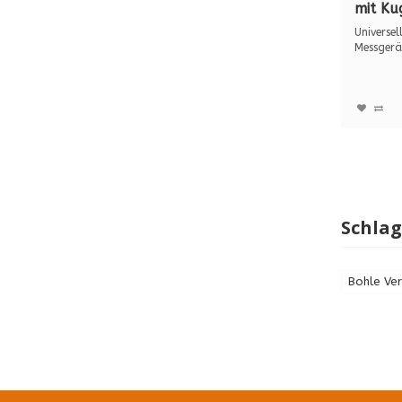
mit Ku
BO 60
Universel
Messgerät
Mit 2 F...
Schla
Bohle Ver