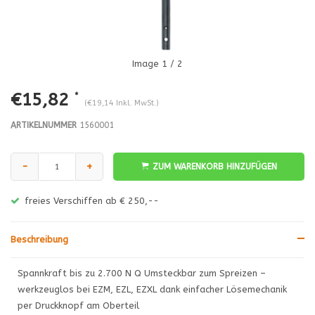
Image
1
/ 2
€15,82
*
(€19,14 Inkl. MwSt.)
ARTIKELNUMMER
1560001
-
+
ZUM WARENKORB HINZUFÜGEN
freies Verschiffen ab € 250,--
Beschreibung
Spannkraft bis zu 2.700 N Q Umsteckbar zum Spreizen –
werkzeuglos bei EZM, EZL, EZXL dank einfacher Lösemechanik
per Druckknopf am Oberteil