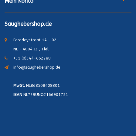
Mein Konto
Saughebershop.de
Faradaystraat 14 - 02
NL - 4004 JZ , Tiel
+31 (0)344-662288
info@saughebershop.de
MwSt.
NL868508408B01
IBAN
NL72BUNQ2166901751