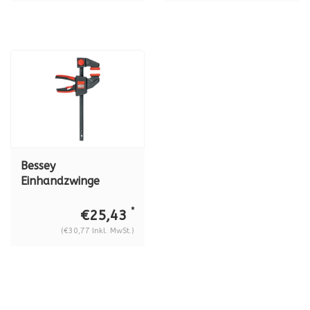
Bessey
Einhandzwinge
EZL60-8
*
€25,43
(€30,77 Inkl. MwSt.)