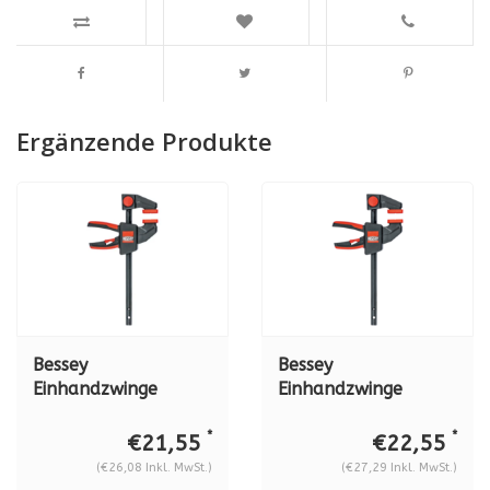
Ergänzende Produkte
Bessey
Bessey
Einhandzwinge
Einhandzwinge
EZL30-8
EZL45-8
*
*
€21,55
€22,55
(€26,08 Inkl. MwSt.)
(€27,29 Inkl. MwSt.)