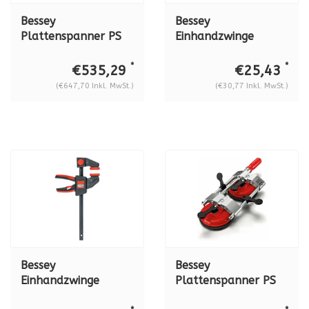
Bessey
Bessey
Plattenspanner PS
Einhandzwinge
130, spannweite 5 -
EZL60-8
130 mm
*
*
€535,29
€25,43
(€647,70 Inkl. MwSt.)
(€30,77 Inkl. MwSt.)
Bessey
Bessey
Einhandzwinge
Plattenspanner PS
EZM30-6
55, spannweite 10 -