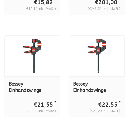
55 mm
*
*
€15,82
€201,00
(€19,14 Inkl. MwSt.)
(€243,21 Inkl. MwSt.)
Bessey
Bessey
Einhandzwinge
Einhandzwinge
EZL30-8
EZL45-8
*
*
€21,55
€22,55
(€26,08 Inkl. MwSt.)
(€27,29 Inkl. MwSt.)