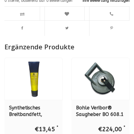
0
Sterne, basierend auf
0
Bewertungen
Ihre Bewertung hinzufügen
Ergänzende Produkte
Synthetisches
Bohle Veribor®
Breitbandfett,
Saugheber BO 608.1
Molyduval Polypan
mit seitlichem Griff,
LKA 2 LV
90 kg
*
*
€13,45
€224,00