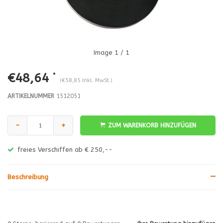
Image
1
/ 1
€48,64
*
(€58,85 Inkl. MwSt.)
ARTIKELNUMMER
1512051
-
+
ZUM WARENKORB HINZUFÜGEN
freies Verschiffen ab € 250,--
Beschreibung