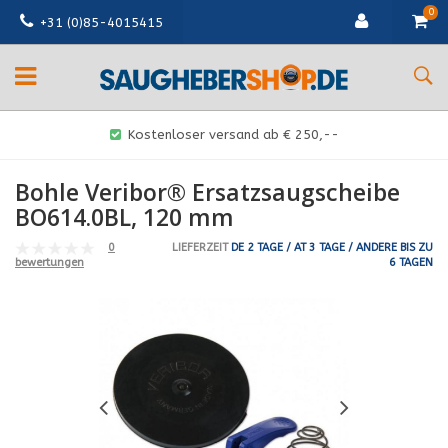
0
+31 (0)85-4015415
Kostenloser versand ab € 250,--
Bohle Veribor® Ersatzsaugscheibe
BO614.0BL, 120 mm
0
LIEFERZEIT
DE 2 TAGE / AT 3 TAGE / ANDERE BIS ZU
6 TAGEN
bewertungen