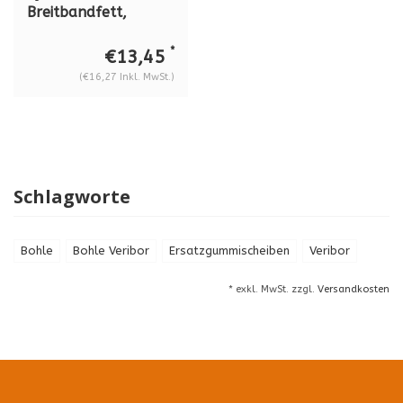
Breitbandfett,
Molyduval Polypan
LKA 2 LV
*
€13,45
(€16,27 Inkl. MwSt.)
Schlagworte
Bohle
Bohle Veribor
Ersatzgummischeiben
Veribor
* exkl. MwSt. zzgl.
Versandkosten