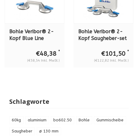
Bohle Veribor® 2-
Bohle Veribor® 2-
Kopf Blue Line
Kopf Saugheber-set
Saugheber BO
BO S2.421 aus
602.421 aus
Aluminium, 60 kg.
*
*
€48,38
€101,50
Aluminium, 60 kg.
(€58,54 Inkl. MwSt.)
(€122,82 Inkl. MwSt.)
Schlagworte
60kg
aluminium
bo602.50
Bohle
Gummischeibe
Saugheber
ø 130 mm