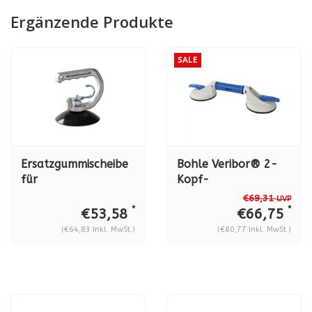
Ergänzende Produkte
SALE
Ersatzgummischeibe
Bohle Veribor® 2-
für
Kopf-
Einhandsaugheber
Gelenksaugheber BO
€69,31
UVP
BO 602.51
602.2G, 35 kg.
*
*
€53,58
€66,75
(€64,83 Inkl. MwSt.)
(€80,77 Inkl. MwSt.)