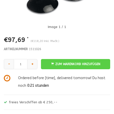
Image
1
/ 1
€97,69
*
(€118,20 Inkl. MwSt.)
ARTIKELNUMMER
1511026
-
+
ZUM WARENKORB HINZUFÜGEN
Ordered before [time], delivered tomorrow! Du hast
noch
0:21
stunden
freies Verschiffen ab € 250,--