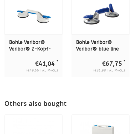
Bohle Veribor®
Bohle Veribor®
Veribor® 2-Kopf-
Veribor® blue line
Saugheber aus
Saugheber, 2-Kopf-
Kunststoff BO602.1G
Aluminium mit
*
*
€41,04
€67,75
anzeige BO602.40BL
(€49,66 Inkl. MwSt.)
(€81,98 Inkl. MwSt.)
Others also bought