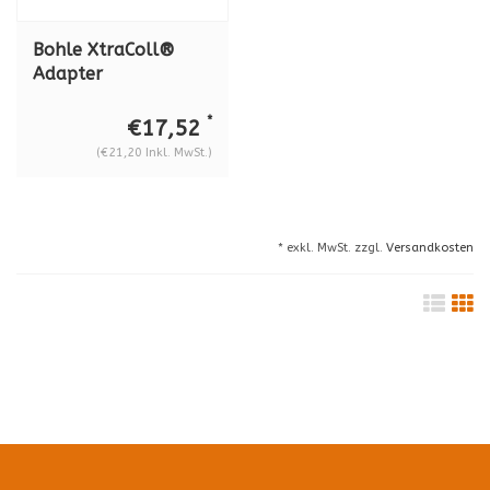
Bohle XtraColl®
Adapter
Erweiterungsinlay
für Applikator
*
€17,52
BO5207939N,
(€21,20 Inkl. MwSt.)
Glasstärke
gehärtetes Glas 10 -
12 mm, BO 5207948
* exkl. MwSt. zzgl.
Versandkosten