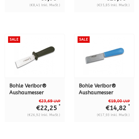
Lederschalenheft,
(€8,41 Inkl. MwSt.)
(€35,85 Inkl. MwSt.)
BO 5164300
SALE
SALE
Bohle Veribor®
Bohle Veribor®
Aushaumesser
Aushaumesser
Premium "DON
Economy
€23,69
€19,00
UVP
UVP
CARLOS"
Kunststoffheft BO
*
*
€22,25
€14,82
Kunststoffheft
5164000
(€26,92 Inkl. MwSt.)
(€17,93 Inkl. MwSt.)