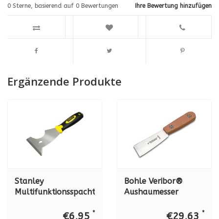
0
Sterne, basierend auf
0
Bewertungen
Ihre Bewertung hinzufügen
Ergänzende Produkte
Stanley
Bohle Veribor®
Multifunktionsspachtel
Aushaumesser
6-in 1, 0-28-206
Premium "DON
CARLOS"
*
*
€6,95
€29,63