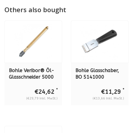
Others also bought
Bohle Veribor® Öl-
Bohle Glasschaber,
Glasschneider 5000
BO 5141000
Messinggriff BO
5000.0
*
*
€24,62
€11,29
(€29,79 Inkl. MwSt.)
(€13,66 Inkl. MwSt.)