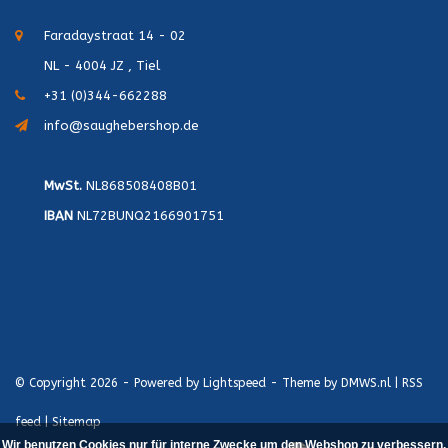
Faradaystraat 14 - 02
NL - 4004 JZ , Tiel
+31 (0)344-662288
info@saughebershop.de
MwSt.
NL868508408B01
IBAN
NL72BUNQ2166901751
© Copyright 2026 - Powered by
Lightspeed
- Theme by
DMWS.nl
|
RSS
feed
|
Sitemap
Wir benutzen Cookies nur für interne Zwecke um den Webshop zu verbessern.