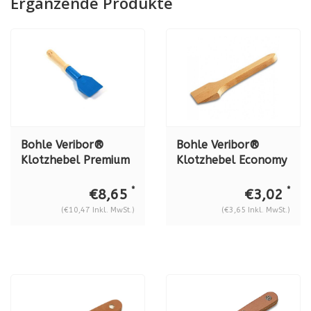
Ergänzende Produkte
Bohle Veribor®
Bohle Veribor®
Klotzhebel Premium
Klotzhebel Economy
Kunststoff mit
Holz, BO 5165000
Holzgrif BO 5165400
*
*
€8,65
€3,02
(€10,47 Inkl. MwSt.)
(€3,65 Inkl. MwSt.)