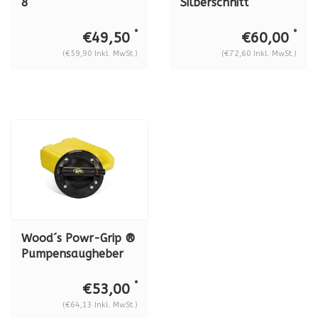
8
Silberschnitt
VAKUUMSAUGHEBER
Glasschneider (12
MIT PUMPE, 68 KG
Stück) BO 100.0
*
*
€49,50
€60,00
TRAGKRAFT
(€59,90 Inkl. MwSt.)
(€72,60 Inkl. MwSt.)
Wood´s Powr-Grip ®
Pumpensaugheber
N4000, lexan. 57 kg
*
€53,00
(€64,13 Inkl. MwSt.)