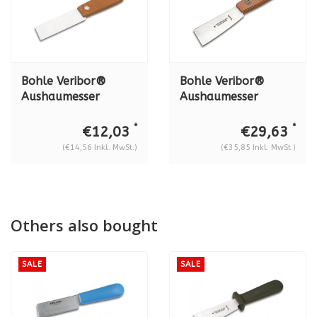
Bohle Veribor®
Bohle Veribor®
Aushaumesser
Aushaumesser
Economy
Premium "DON
Lederschalenheft
CARLOS"
*
*
€12,03
€29,63
(leichtes Leder), BO
Lederschalenheft,
(€14,56 Inkl. MwSt.)
(€35,85 Inkl. MwSt.)
5164100
BO 5164300
Others also bought
SALE
SALE