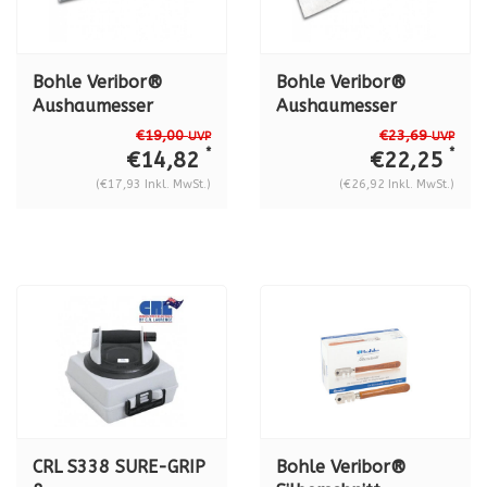
Bohle Veribor®
Bohle Veribor®
Aushaumesser
Aushaumesser
Economy
Premium "DON
€19,00
€23,69
UVP
UVP
Kunststoffheft BO
CARLOS"
*
*
€14,82
€22,25
5164000
Kunststoffheft
(€17,93 Inkl. MwSt.)
(€26,92 Inkl. MwSt.)
CRL S338 SURE-GRIP
Bohle Veribor®